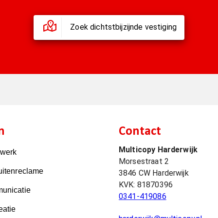
Zoek dichtstbijzijnde vestiging
n
Contact
Multicopy Harderwijk
kwerk
Morsestraat 2
uitenreclame
3846 CW
Harderwijk
KVK:
81870396
unicatie
0341-419086
eatie