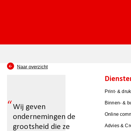
Naar overzicht
Dienste
Print- & dru
“
Binnen- & b
Wij geven
Online comm
ondernemingen de
grootsheid die ze
Advies & Cr