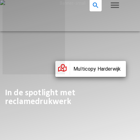
Multicopy Harderwijk
In de spotlight met
reclamedrukwerk