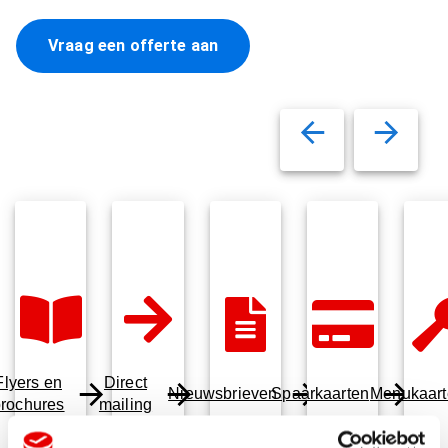
Vraag een offerte aan
Flyers en
Direct
Nieuwsbrieven
Spaarkaarten
Menukaart
brochures
mailing