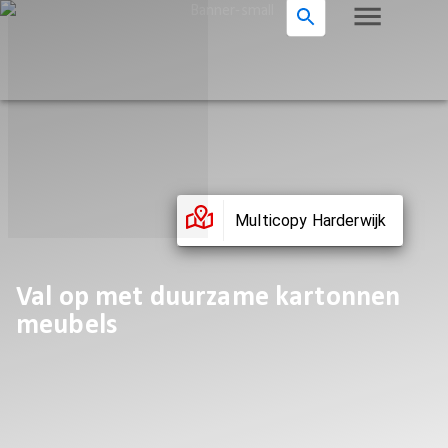
Multicopy Harderwijk
Val op met duurzame kartonnen
meubels