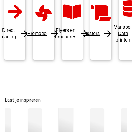
Variabel
Direct
Flyers en
Promotie
Posters
Data
mailing
brochures
printen
Laat je inspireren