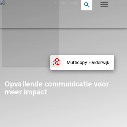
Multicopy Harderwijk
Opvallende communicatie voor
meer impact