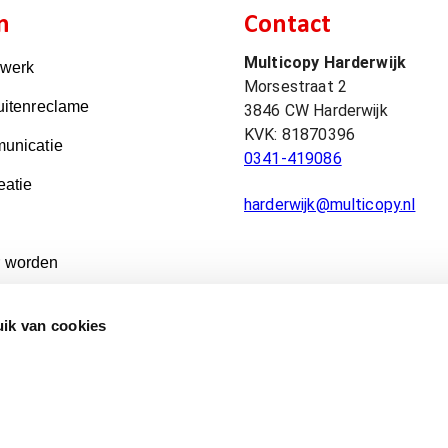
n
Contact
Multicopy Harderwijk
kwerk
Morsestraat 2
uitenreclame
3846 CW
Harderwijk
KVK:
81870396
unicatie
0341-419086
eatie
harderwijk@multicopy.nl
 worden
ik van cookies