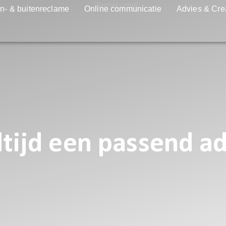
n- & buitenreclame
Online communicatie
Advies & Cre
ltijd een passend a