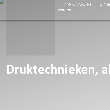
Print- & drukwerk
Binne
worden
Druktechnieken, a