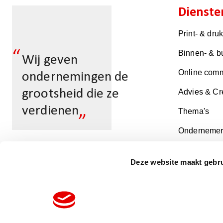
Dienste
Print- & dru
“
Binnen- & b
Wij geven
Online comm
ondernemingen de
grootsheid die ze
Advies & Cr
„
verdienen
Thema's
Ondernemer
Deze website maakt gebru
Multicopy
Harderwijk