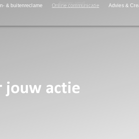
n- & buitenreclame
Online communicatie
Advies & Cre
r jouw actie