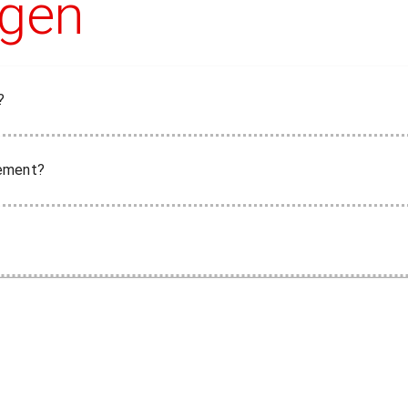
agen
?
nement?