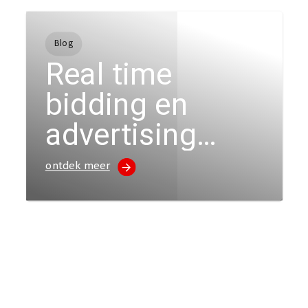
Blog
Real time
bidding en
advertising
uitgelegd in 9
ontdek meer
essentiële
punten