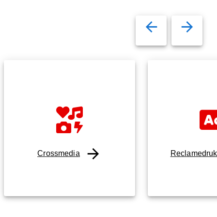
Crossmedia
Reclamedru