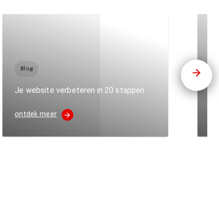
B
Blog
Ma
Je website verbeteren in 20 stappen
kl
ontdek meer
on