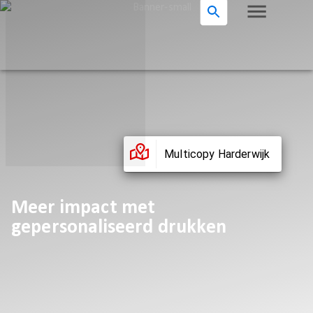
Multicopy Harderwijk
Meer impact met
gepersonaliseerd drukken