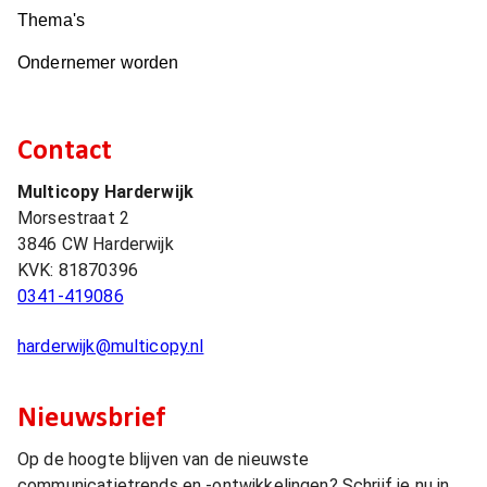
Thema's
Ondernemer worden
Contact
Multicopy Harderwijk
Morsestraat 2
3846 CW
Harderwijk
KVK:
81870396
0341-419086
harderwijk@multicopy.nl
Nieuwsbrief
Op de hoogte blijven van de nieuwste
communicatietrends en -ontwikkelingen? Schrijf je nu in