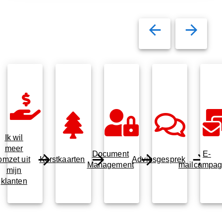
Ik wil
meer
Document
E-
omzet uit
Kerstkaarten
Adviesgesprek
Management
mailcampa
mijn
klanten