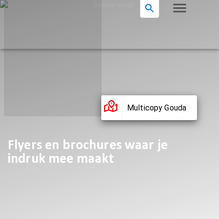
Multicopy Gouda
Flyers en brochures waar je
indruk mee maakt