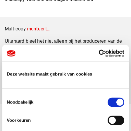
Multicopy
monteert...
Uiteraard bleef het niet alleen bij het produceren van de
nieuwe visuals. Het Multicopy montageteam heeft ervoor
gezorgd dat alle materialen goed aan de gevel zijn
bevestigd. Keurig, netjes en professioneel. Zoals van ons
mag worden verwacht.
Deze website maakt gebruik van cookies
T
Noodzakelijk
o
e
s
Voorkeuren
t
Multicopy
geeft