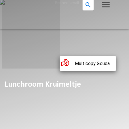
Multicopy Gouda
Lunchroom Kruimeltje