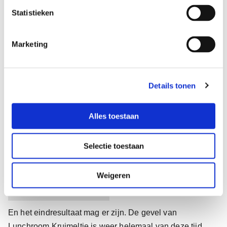
e
m
Statistieken
ondernemingen de grootsheid
m
i
die ze verdienen!
Marketing
n
g
s
Details tonen
s
e
l
Alles toestaan
e
c
Selectie toestaan
t
i
e
Weigeren
En het eindresultaat mag er zijn. De gevel van
Lunchroom Kruimeltje is weer helemaal van deze tijd.