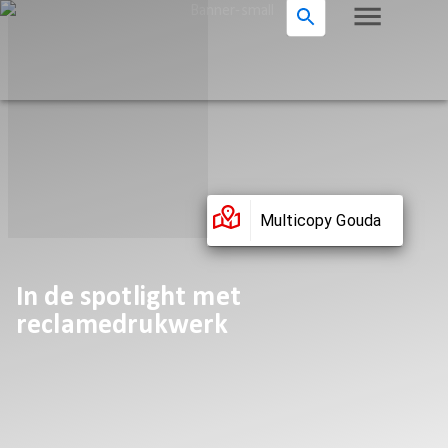
Multicopy Gouda
In de spotlight met
reclamedrukwerk