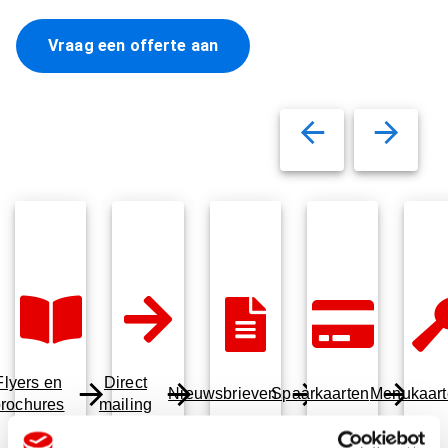
Vraag een offerte aan
Flyers en
Direct
Nieuwsbrieven
Spaarkaarten
Menukaart
brochures
mailing