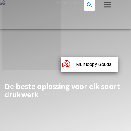
Multicopy Gouda
De beste oplossing voor elk soort
drukwerk