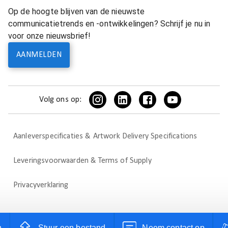
Op de hoogte blijven van de nieuwste
communicatietrends en -ontwikkelingen? Schrijf je nu in
voor onze nieuwsbrief!
AANMELDEN
Volg ons op:
Aanleverspecificaties & Artwork Delivery Specifications
Leveringsvoorwaarden & Terms of Supply
Privacyverklaring
n
Stuur een bestand
Neem contact op