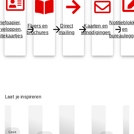
riefpapier,
Notitieblok
Flyers en
Direct
Kaarten en
veloppen,
en
brochures
mailing
uitnodigingen
sitekaartjes
bureaulegg
Laat je inspireren
Case