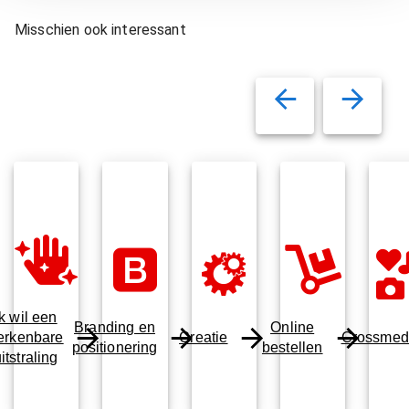
Misschien ook interessant
Ik wil een
Branding en
Online
erkenbare
Creatie
Crossmed
positionering
bestellen
itstraling