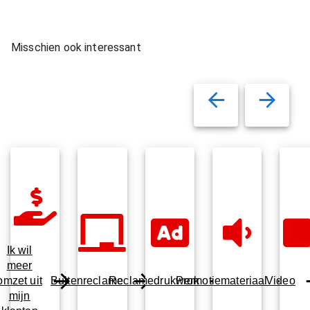
Misschien ook interessant
Ik wil
meer
omzet uit
Buitenreclame
Reclamedrukwerk
Promotiemateriaal
Video
mijn