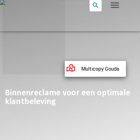
Multicopy Gouda
Binnenreclame voor een optimale
klantbeleving