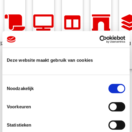
osters
Displays
Vloerstickers
Textielframes
Behang
Deze website maakt gebruik van cookies
T
Noodzakelijk
o
e
s
Voorkeuren
t
e
Veelgestelde
m
Statistieken