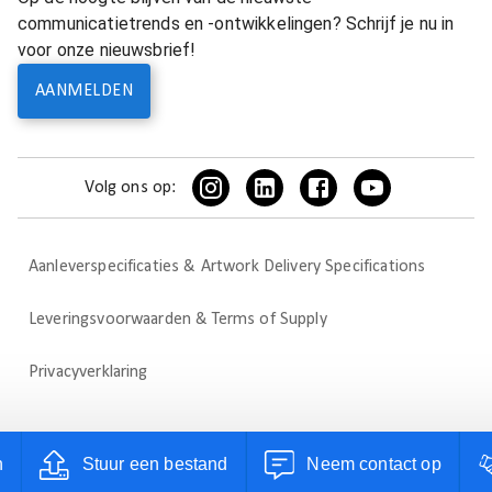
communicatietrends en -ontwikkelingen? Schrijf je nu in
voor onze nieuwsbrief!
AANMELDEN
Volg ons op:
Aanleverspecificaties & Artwork Delivery Specifications
Leveringsvoorwaarden & Terms of Supply
Privacyverklaring
n
Stuur een bestand
Neem contact op