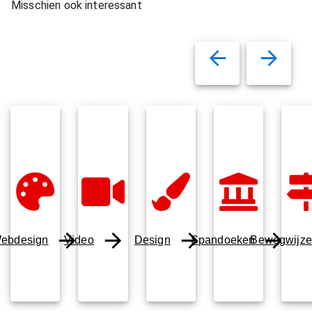
Misschien ook interessant
ebdesign
Video
Design
Spandoeken
Bewegwijze