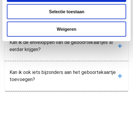
c
Selectie toestaan
t
Kan ik een proefdruk van mijn geboortekaartje
i
krijgen?
e
Weigeren
Kan ik de enveloppen van de geboortekaartjes al
eerder krijgen?
Kan ik ook iets bijzonders aan het geboortekaartje
toevoegen?