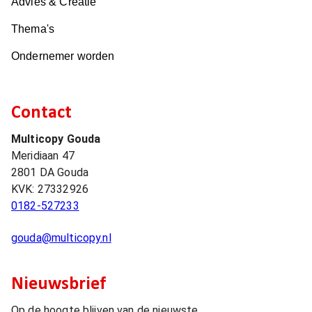
Advies & Creatie
Thema's
Ondernemer worden
Contact
Multicopy Gouda
Meridiaan 47
2801 DA
Gouda
KVK:
27332926
0182-527233
gouda@multicopy.nl
Nieuwsbrief
Op de hoogte blijven van de nieuwste