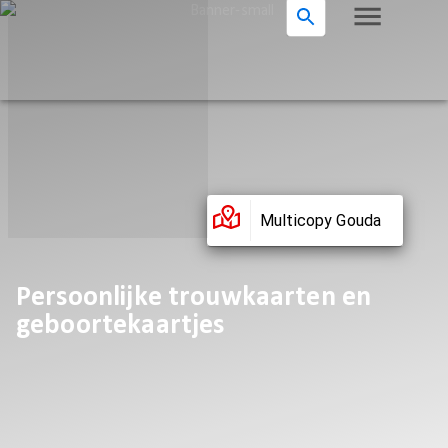
Multicopy Gouda
Persoonlijke trouwkaarten en
geboortekaartjes