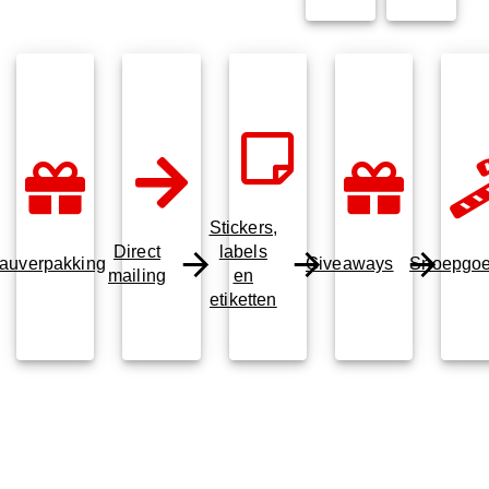
Stickers,
Direct
labels
auverpakking
Giveaways
Snoepgo
mailing
en
etiketten