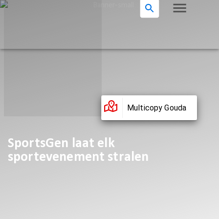
Multicopy Gouda
SportsGen laat elk
sportevenement stralen