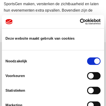
SportsGen maken, versterken de zichtbaarheid en laten
hun evenementen extra opvallen. Bovendien zijn de
vlaggen perfect om locaties mee aan te kunnen duiden.
Deze website maakt gebruik van cookies
T
Groots communiceren met
Noodzakelijk
o
e
spandoeken
s
Voorkeuren
t
e
m
Statistieken
m
i
Marketing