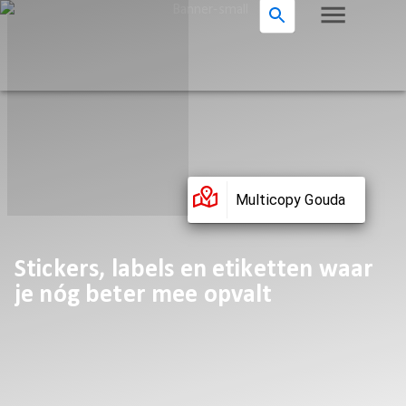
Multicopy Gouda
Stickers, labels en etiketten waar
je nóg beter mee opvalt