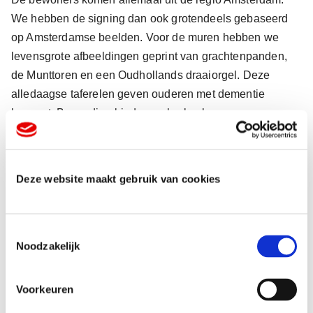
We hebben de signing dan ook grotendeels gebaseerd
op Amsterdamse beelden. Voor de muren hebben we
levensgrote afbeeldingen geprint van grachtenpanden,
de Munttoren en een Oudhollands draaiorgel. Deze
alledaagse taferelen geven ouderen met dementie
houvast. Bovendien bieden ze herkenbare
aanknopingspunten met het verleden. Wie nu door de
gangen loopt, waant zich in hartje Amsterdam. De
bewoners voelen zich veiliger en de woongroepen zijn
Deze website maakt gebruik van cookies
beter met elkaar verbonden.
T
Noodzakelijk
o
e
s
Meer dan alleen signing voor
Voorkeuren
t