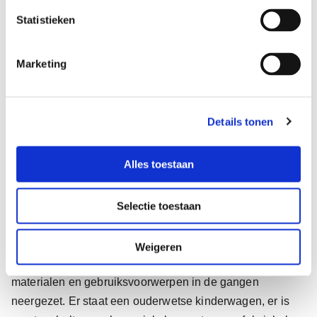
e
een complete beleving
m
Statistieken
m
i
Marketing
n
g
s
Details tonen
s
e
l
Alles toestaan
e
c
Selectie toestaan
t
i
e
Maar het blijft niet bij signing. Om de beleving voor de
Weigeren
bewoners compleet te maken, zijn er allerlei herkenbare
materialen en gebruiksvoorwerpen in de gangen
neergezet. Er staat een ouderwetse kinderwagen, er is