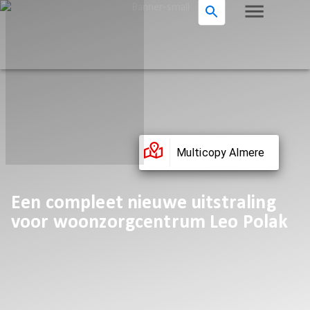
Multicopy Almere
Een compleet nieuwe uitstraling
voor woonzorgcentrum Leo Polak