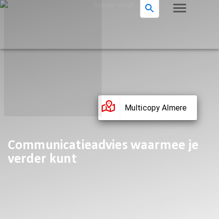
Multicopy Almere
Communicatieadvies waarmee je
verder kunt