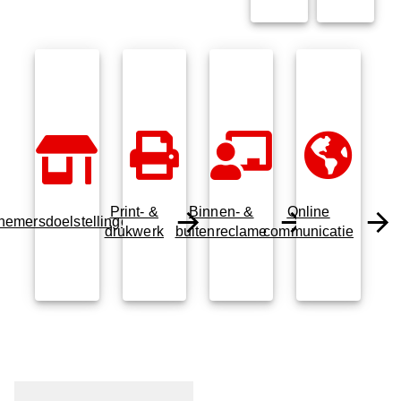
Print- &
Binnen- &
Online
nemersdoelstellingen
drukwerk
buitenreclame
communicatie