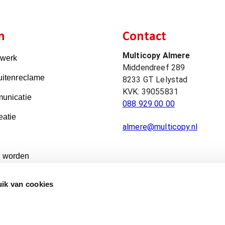
n
Contact
Multicopy Almere
kwerk
Middendreef 289
uitenreclame
8233 GT
Lelystad
KVK:
39055831
unicatie
088 929 00 00
eatie
almere@multicopy.nl
 worden
ik van cookies