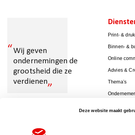
Dienste
Print- & dru
“
Binnen- & b
Wij geven
Online comm
ondernemingen de
grootsheid die ze
Advies & Cr
„
verdienen
Thema's
Ondernemer
Deze website maakt gebru
Multicopy Almere