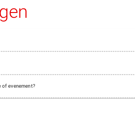
agen
tie of evenement?