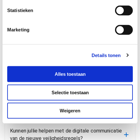
e
m
Statistieken
Veelgestelde
m
i
Marketing
n
vragen
g
s
Details tonen
s
e
Kunnen jullie ook veiligheidshandboeken
l
Alles toestaan
produceren?
e
c
Selectie toestaan
t
Kan ik mijn communicatie makkelijk wijzigen als de
i
regels veranderen?
e
Weigeren
Kunnen jullie helpen met de digitale communicatie
van de nieuwe veiligheidsregels?