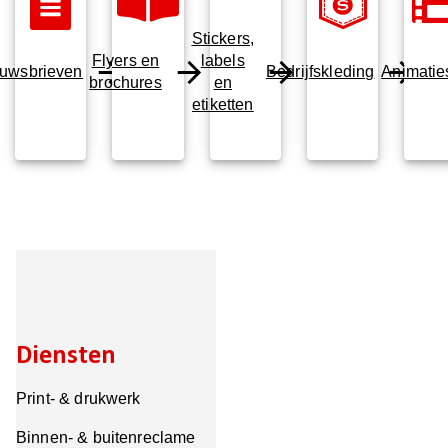
Stickers,
Flyers en
labels
uwsbrieven
Bedrijfskleding
Animatie
brochures
en
etiketten
Diensten
Print- & drukwerk
Binnen- & buitenreclame