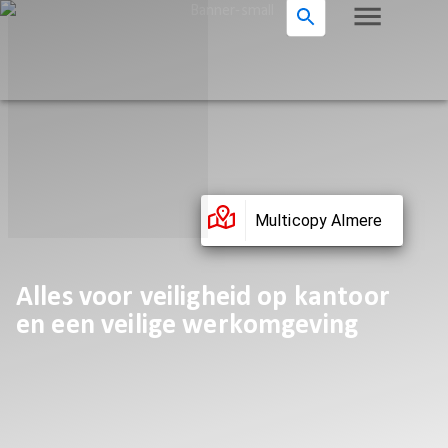
Multicopy Almere
Alles voor veiligheid op kantoor
en een veilige werkomgeving