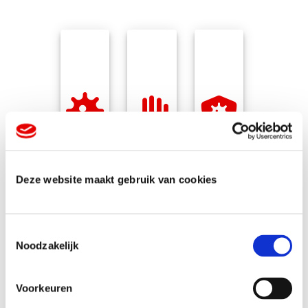
Afstand
Beschermingsmaterialen
Hygiëneproducten
houden
Deze website maakt gebruik van cookies
T
Noodzakelijk
o
e
s
Voorkeuren
t