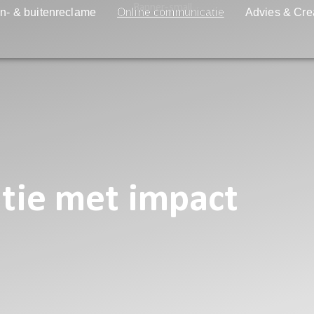
n- & buitenreclame
Online communicatie
Advies & Cre
tie met impact