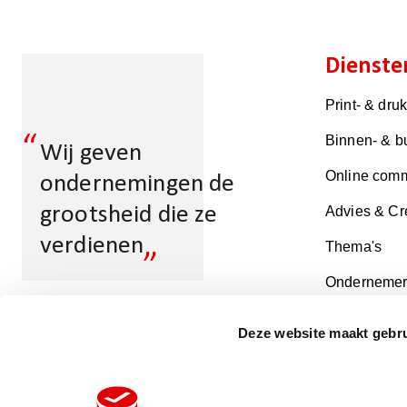
Dienste
Print- & dru
“
Binnen- & b
Wij geven
Online comm
ondernemingen de
grootsheid die ze
Advies & Cr
„
verdienen
Thema's
Ondernemer
Deze website maakt gebru
Multicopy Almere