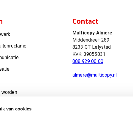
n
Contact
Multicopy Almere
kwerk
Middendreef 289
uitenreclame
8233 GT
Lelystad
KVK:
39055831
unicatie
088 929 00 00
eatie
almere@multicopy.nl
 worden
ik van cookies