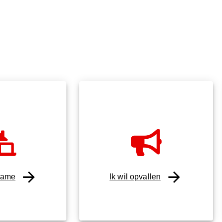
lame
Ik wil opvallen