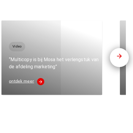
Video
B
“Multicopy is bij Mosa het verlengstuk van
de afdeling marketing”
Ik
ontdek meer
on