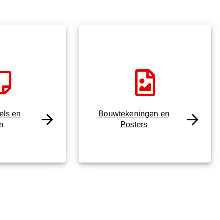
bels en
Bouwtekeningen en
en
Posters