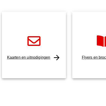
Kaarten en uitnodigingen
Flyers en bro