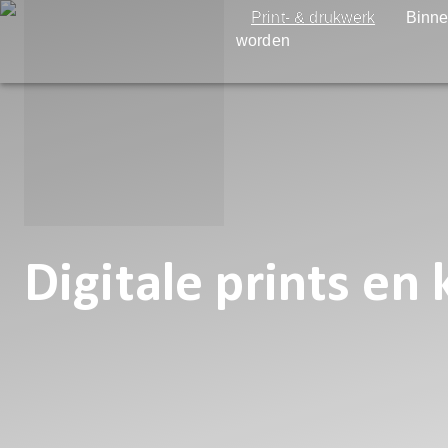
Print- & drukwerk
Binne
worden
Digitale prints en