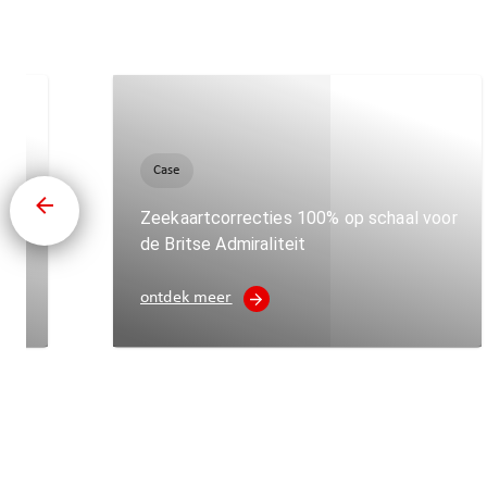
Case
de
Zeekaartcorrecties 100% op schaal voor
de Britse Admiraliteit
ontdek meer