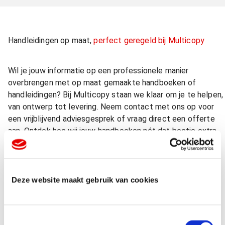
Handleidingen op maat,
perfect geregeld bij Multicopy
Wil je jouw informatie op een professionele manier
overbrengen met op maat gemaakte handboeken of
handleidingen? Bij Multicopy staan we klaar om je te helpen,
van ontwerp tot levering. Neem contact met ons op voor
een vrijblijvend adviesgesprek of vraag direct een offerte
aan. Ontdek hoe wij jouw handboeken nét dat beetje extra
kunnen geven!
Vraag een offerte aan
Deze website maakt gebruik van cookies
T