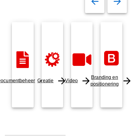
Branding en
ocumentbeheer
Creatie
Video
positionering