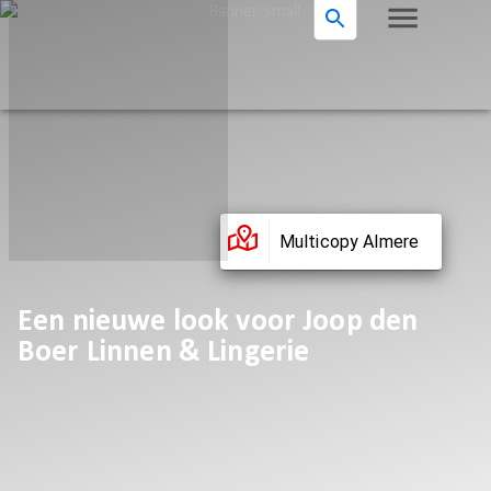
Multicopy Almere
Een nieuwe look voor Joop den
Boer Linnen & Lingerie