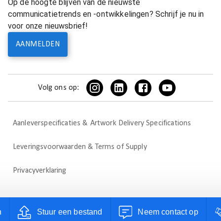
Op de hoogte blijven van de nieuwste
communicatietrends en -ontwikkelingen? Schrijf je nu in
voor onze nieuwsbrief!
AANMELDEN
Volg ons op:
Aanleverspecificaties & Artwork Delivery Specifications
Leveringsvoorwaarden & Terms of Supply
Privacyverklaring
n
Stuur een bestand
Neem contact op