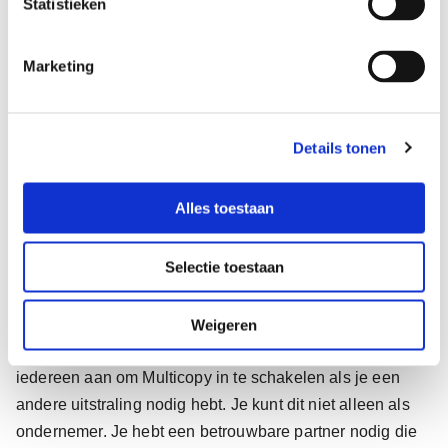
m
Statistieken
m
i
Marketing
n
g
s
Details tonen
s
e
l
Alles toestaan
Liesbeth: “Ik ben echt ontzettend blij met dit nieuwe logo
e
en de uitstraling van al onze communicatiematerialen.
c
Selectie toestaan
t
Onze winkel ziet er totaal anders uit. Alles is nu één
i
geheel. Deze nieuwe look past veel beter bij ons en is
e
helemaal van deze tijd.” De samenwerking met Multicopy
Weigeren
heeft ze als enorm waardevol ervaren. “Ik raad het
iedereen aan om Multicopy in te schakelen als je een
andere uitstraling nodig hebt. Je kunt dit niet alleen als
ondernemer. Je hebt een betrouwbare partner nodig die