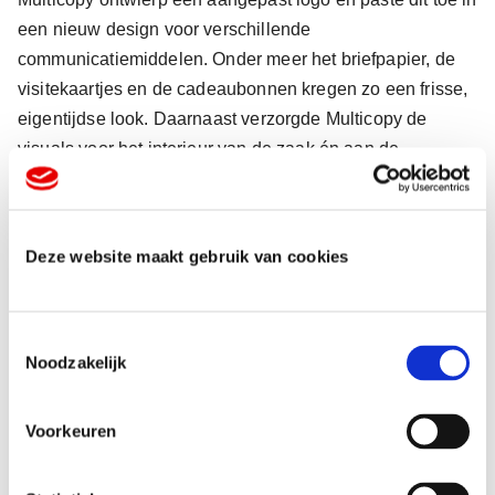
een nieuw design voor verschillende
communicatiemiddelen. Onder meer het briefpapier, de
visitekaartjes en de cadeaubonnen kregen zo een frisse,
eigentijdse look. Daarnaast verzorgde Multicopy de
visuals voor het interieur van de zaak én aan de
buitenzijde van het pand. Ook de website werd opnieuw
gebouwd en kreeg een compleet nieuwe look-and-feel.
Deze website maakt gebruik van cookies
T
Betrouwbare partner
Noodzakelijk
o
e
s
Voorkeuren
t
e