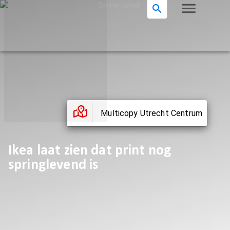
Multicopy Utrecht Centrum
Ikea laat zien dat print nog
springlevend is