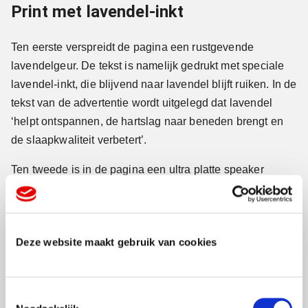
Print met lavendel-inkt
Ten eerste verspreidt de pagina een rustgevende
lavendelgeur. De tekst is namelijk gedrukt met speciale
lavendel-inkt, die blijvend naar lavendel blijft ruiken. In de
tekst van de advertentie wordt uitgelegd dat lavendel
‘helpt ontspannen, de hartslag naar beneden brengt en
de slaapkwaliteit verbetert’.
Ten tweede is in de pagina een ultra platte speaker
ingebouwd die zogeheten white noise laat horen. Witte
ruis is een geluid dat ervoor zorgt dat je sneller in slaap
valt. Je moet hem wel eerst even opladen met een
Deze website maakt gebruik van cookies
minikabeltje via USB, zo’n kabeltje waarmee je ook je e-
reader oplaadt.
Plat
T