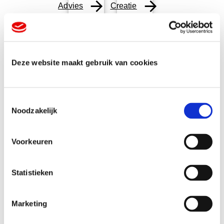
Advies
Creatie
Deze website maakt gebruik van cookies
T
Noodzakelijk
o
e
Veelgestelde
s
Voorkeuren
t
e
vragen
m
Statistieken
m
i
Marketing
n
Kunnen jullie mijn logo aanpassen?
g