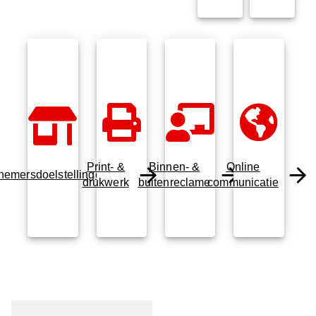
Print- &
Binnen- &
Online
nemersdoelstellingen
drukwerk
buitenreclame
communicatie