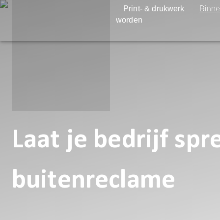
Print- & drukwerk
Binne
worden
Laat je bedrijf sp
buitenreclame