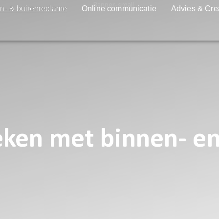
n- & buitenreclame
Online communicatie
Advies & Cre
reken met binnen- e