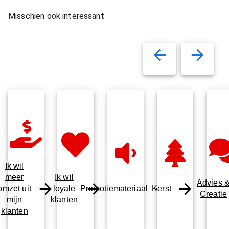
Misschien ook interessant
Ik wil
meer
Ik wil
Advies 
omzet uit
loyale
Promotiemateriaal
Kerst
Creatie
mijn
klanten
klanten