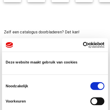
Zelf een catalogus doorbladeren? Dat kan!
Deze website maakt gebruik van cookies
T
Noodzakelijk
o
e
s
Voorkeuren
t