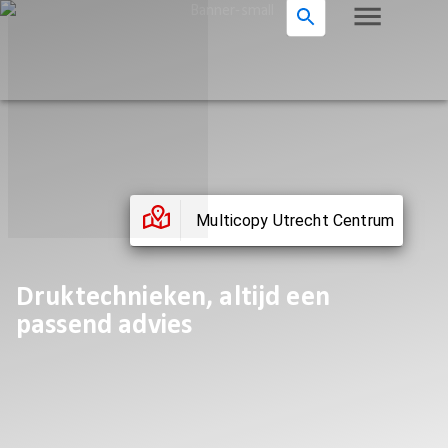
Multicopy Utrecht Centrum
Druktechnieken, altijd een
passend advies