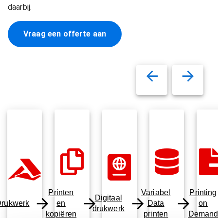
daarbij.
Vraag een offerte aan
Printen
Variabel
Printing
Digitaal
rukwerk
en
Data
on
drukwerk
kopiëren
printen
Deman