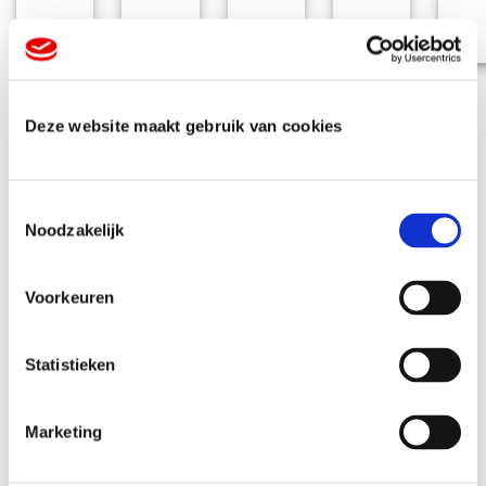
Deze website maakt gebruik van cookies
T
Noodzakelijk
o
Veelgestelde
e
s
Voorkeuren
t
vragen
e
m
Statistieken
m
i
Hoe weet ik welke druktechniek ik nodig heb?
Marketing
n
g