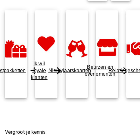
Ik wil
Beurzen en
stpakketten
loyale
Nieuwjaarskaarten
Relatiegesch
evenementen
klanten
Vergroot je kennis