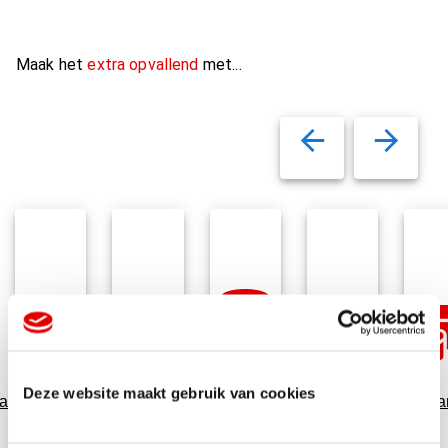
Maak het
extra opvallend
met...
Variabel
Deze website maakt gebruik van cookies
auverpakking
Relatiegeschenken
Data
Snoepgoed
Cadeaukaar
printen