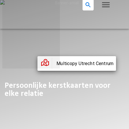
Multicopy Utrecht Centrum
Persoonlijke kerstkaarten voor
elke relatie