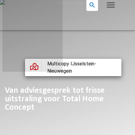
Multicopy IJsselstein-
Nieuwegein
Van adviesgesprek tot frisse
uitstraling voor Total Home
Concept