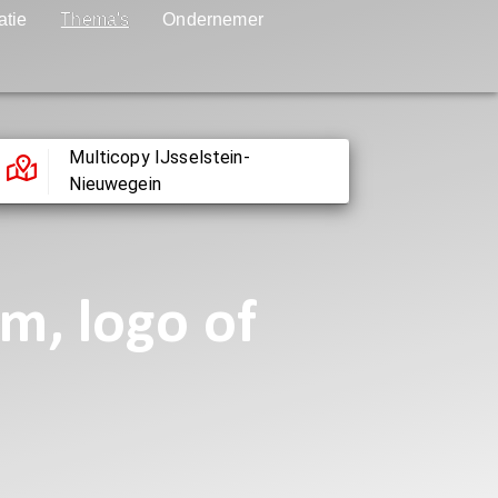
atie
Thema's
Ondernemer
Multicopy IJsselstein-
Nieuwegein
m, logo of