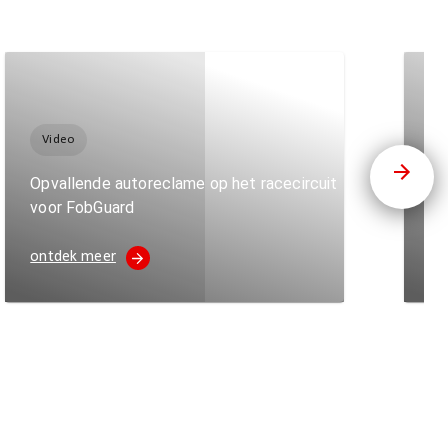
Video
B
Opvallende autoreclame op het racecircuit
Bu
voor FobGuard
va
ontdek meer
on