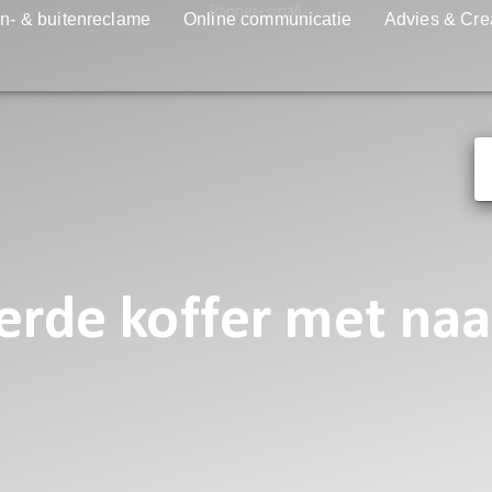
n- & buitenreclame
Online communicatie
Advies & Cre
erde koffer met naa