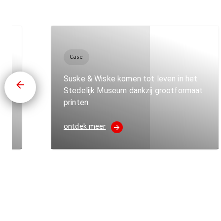
Case
Suske & Wiske komen tot leven in het
e voor
Stedelijk Museum dankzij grootformaat
printen
ontdek meer