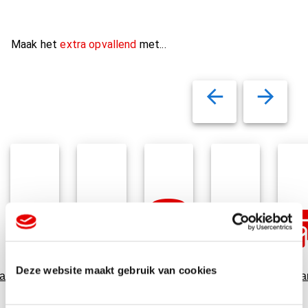
Maak het
extra opvallend
met...
Variabel
Deze website maakt gebruik van cookies
auverpakking
Relatiegeschenken
Data
Snoepgoed
Cadeaukaar
printen