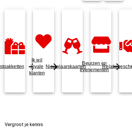
Ik wil
Beurzen en
stpakketten
loyale
Nieuwjaarskaarten
Relatiegesch
evenementen
klanten
Vergroot je kennis