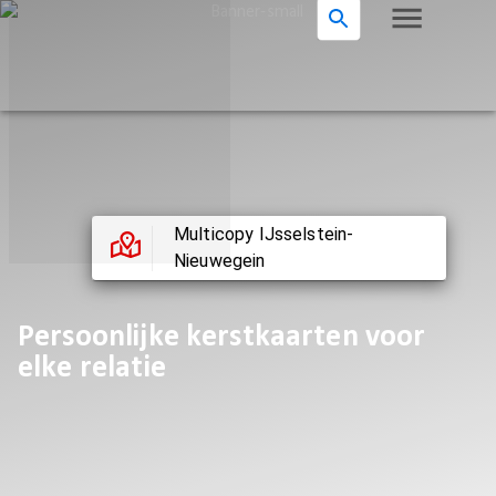
Multicopy IJsselstein-
Nieuwegein
Persoonlijke kerstkaarten voor
elke relatie