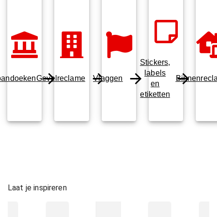
Stickers,
labels
pandoeken
Gevelreclame
Vlaggen
Binnenrecl
en
etiketten
Laat je inspireren