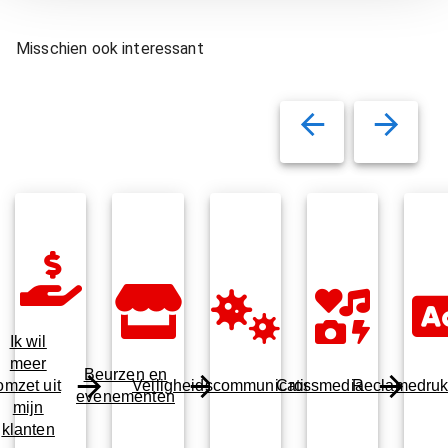
Misschien ook interessant
Ik wil
meer
Beurzen en
omzet uit
Veiligheidscommunicatie
Crossmedia
Reclamedru
evenementen
mijn
klanten