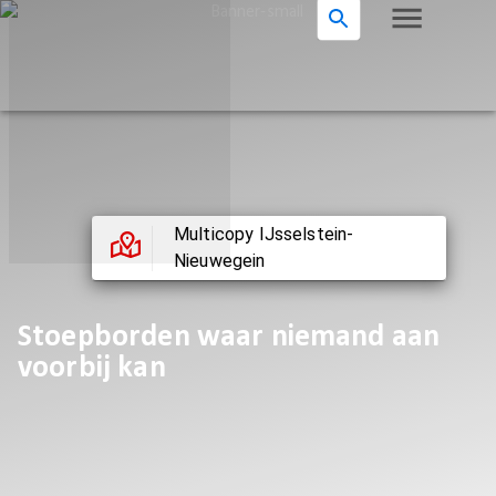
Multicopy IJsselstein-
Nieuwegein
Stoepborden waar niemand aan
voorbij kan