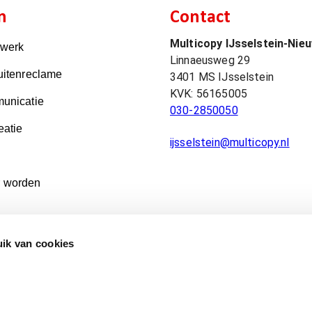
n
Contact
Multicopy IJsselstein-Nie
kwerk
Linnaeusweg 29
uitenreclame
3401 MS
IJsselstein
KVK:
56165005
unicatie
030-2850050
eatie
ijsselstein@multicopy.nl
 worden
ik van cookies