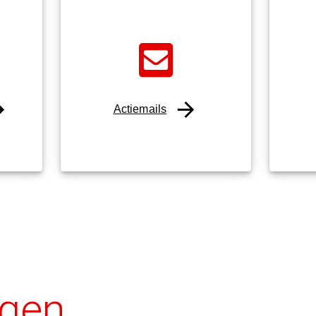
Actiemails
agen