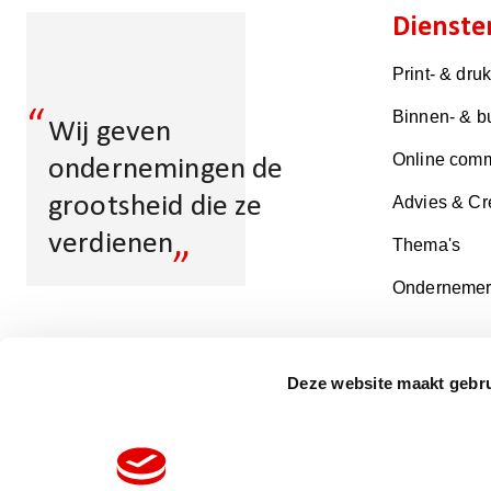
Dienste
Print- & dru
“
Binnen- & b
Wij geven
Online comm
ondernemingen de
grootsheid die ze
Advies & Cr
„
verdienen
Thema's
Ondernemer
Multicopy
Deze website maakt gebru
IJsselstein-
Nieuwegein