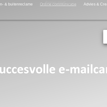
n- & buitenreclame
Online communicatie
Advies & Cre
succesvolle e-mail