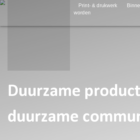
Print- & drukwerk
Binne
worden
Duurzame producti
duurzame commun