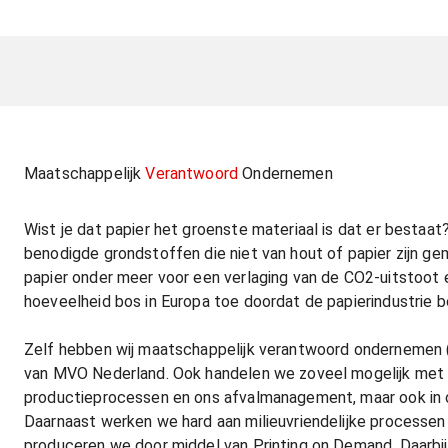
Maatschappelijk
Verantwoord
Ondernemen
Wist je dat papier het groenste materiaal is dat er bestaa
benodigde grondstoffen die niet van hout of papier zijn 
papier onder meer voor een verlaging van de CO2-uitstoot 
hoeveelheid bos in Europa toe doordat de papierindustrie b
Zelf hebben wij maatschappelijk verantwoord ondernemen (
van MVO Nederland. Ook handelen we zoveel mogelijk met re
productieprocessen en ons afvalmanagement, maar ook in o
Daarnaast werken we hard aan milieuvriendelijke processe
produceren we door middel van Printing on Demand. Daarbij