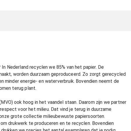
t? In Nederland recyclen we 85% van het papier. De
gemaakt, worden duurzaam geproduceerd. Zo zorgt gerecycled
en minder energie- en waterverbruik. Bovendien neemt de
omen terug plant.
MVO) ook hoog in het vaandel staan. Daarom zijn we partner
spect voor het milieu. Dat vind je terug in duurzame
nze grote collectie milieubewuste papiersoorten.
n om drukwerk te produceren en te recyclen. Bovendien
 drukken we precies het aantal exemplaren dat je nodig