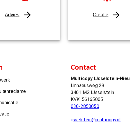
Advies
Creatie
n
Contact
Multicopy IJsselstein-Nie
kwerk
Linnaeusweg 29
uitenreclame
3401 MS
IJsselstein
KVK:
56165005
unicatie
030-2850050
eatie
ijsselstein@multicopy.nl