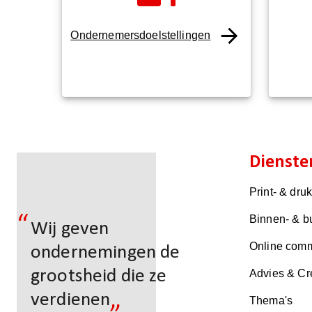
Ondernemersdoelstellingen
Dienste
Print- & dru
“
Binnen- & b
Wij geven
Online comm
ondernemingen de
grootsheid die ze
Advies & Cr
„
verdienen
Thema's