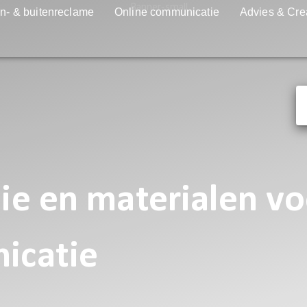
n- & buitenreclame
Online communicatie
Advies & Cre
e en materialen vo
icatie