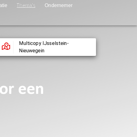
atie
Thema's
Ondernemer
Multicopy IJsselstein-
Nieuwegein
or een