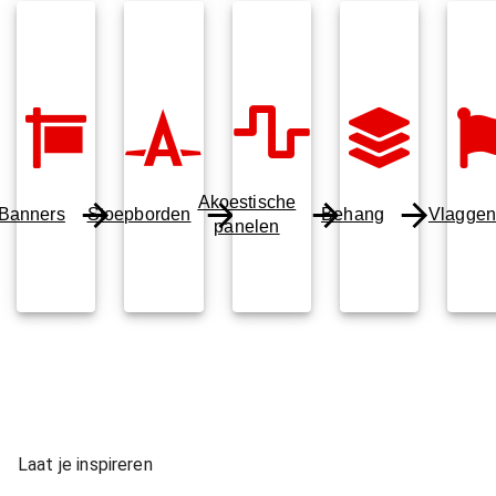
Akoestische
Banners
Stoepborden
Behang
Vlagge
panelen
Laat je inspireren