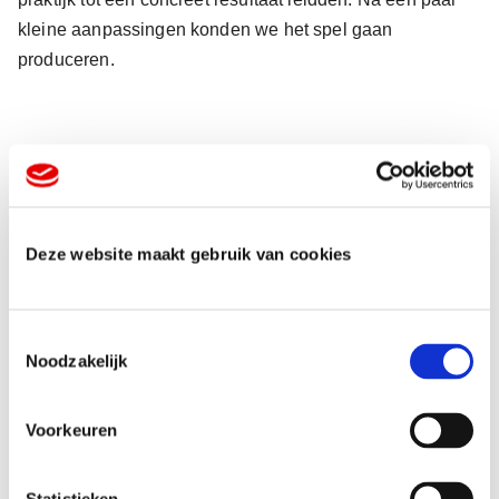
kleine aanpassingen konden we het spel gaan
produceren.
Gepersonaliseerde poster
Deze website maakt gebruik van cookies
T
Noodzakelijk
o
e
s
Voorkeuren
t
e