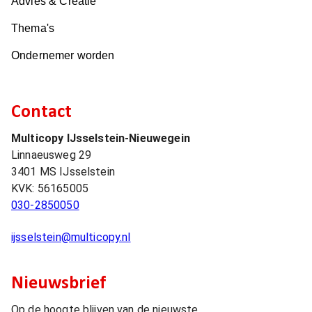
Advies & Creatie
Thema's
Ondernemer worden
Contact
Multicopy IJsselstein-Nieuwegein
Linnaeusweg 29
3401 MS
IJsselstein
KVK:
56165005
030-2850050
ijsselstein@multicopy.nl
Nieuwsbrief
Op de hoogte blijven van de nieuwste