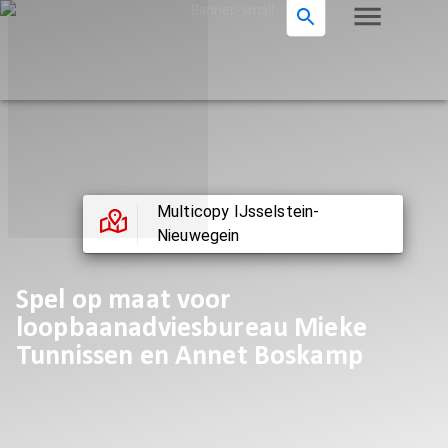
Multicopy IJsselstein-
Nieuwegein
Spel op maat voor
loopbaanadviesbureau Mieke
Tunnissen en Annet Boskamp