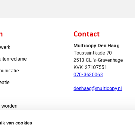
n
Contact
Multicopy Den Haag
kwerk
Toussaintkade 70
uitenreclame
2513 CL
's-Gravenhage
KVK:
27107551
unicatie
070-3630063
eatie
denhaag@multicopy.nl
 worden
ik van cookies