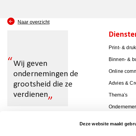
Naar overzicht
Dienste
Print- & dru
“
Binnen- & b
Wij geven
Online comm
ondernemingen de
grootsheid die ze
Advies & Cr
„
verdienen
Thema's
Ondernemer
Deze website maakt gebru
Multicopy Den Haag