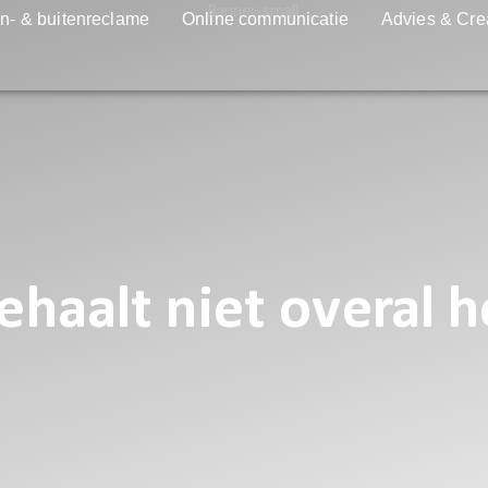
n- & buitenreclame
Online communicatie
Advies & Cre
aalt niet overal he