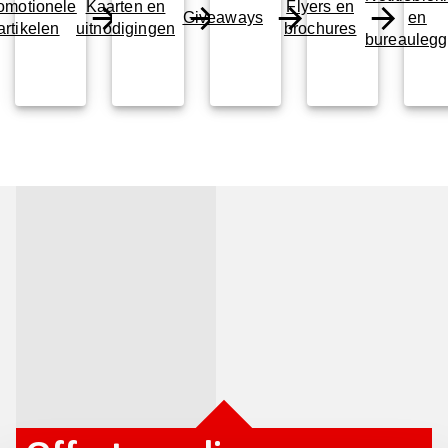
omotionele
Kaarten en
Flyers en
Giveaways
en
artikelen
uitnodigingen
brochures
bureaulegg