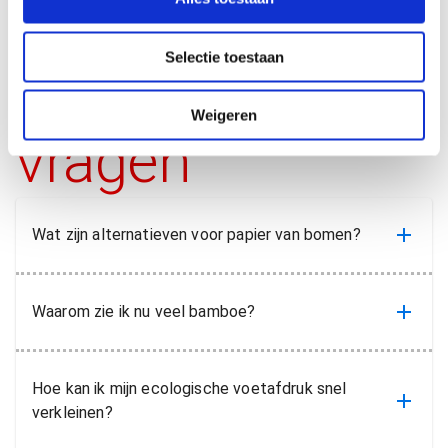
e
c
Selectie toestaan
t
Veelgestelde
i
e
Weigeren
vragen
Wat zijn alternatieven voor papier van bomen?
Waarom zie ik nu veel bamboe?
Hoe kan ik mijn ecologische voetafdruk snel
verkleinen?