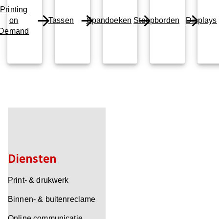
Printing
on
Tassen
Spandoeken
Stoepborden
Displays
Demand
Diensten
Print- & drukwerk
Binnen- & buitenreclame
Online communicatie