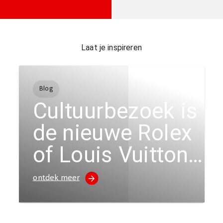
Laat je inspireren
Blog
Cultuurbezoek is
de nieuwe Rolex
of Louis Vuitton-
tas
ontdek meer