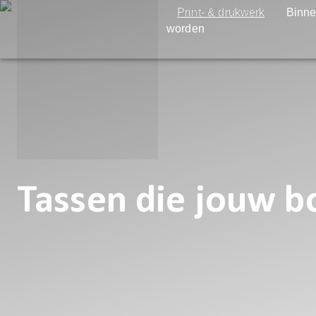
Print- & drukwerk
Binne
worden
Tassen die jouw b