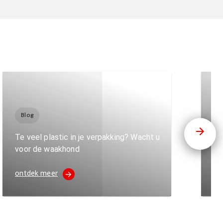
Blog
B
Te veel plastic in je verpakking? Wacht u
De
voor de waakhond
re
ontdek meer
on