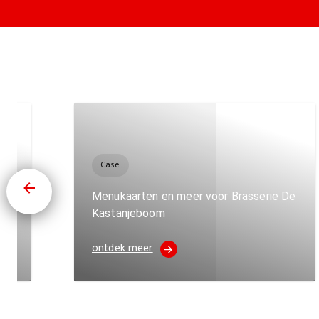
Case
uwe
Menukaarten en meer voor Brasserie De
Kastanjeboom
ontdek meer