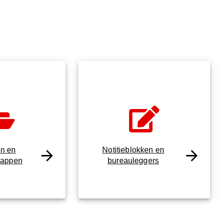
n en
Notitieblokken en
mappen
bureauleggers