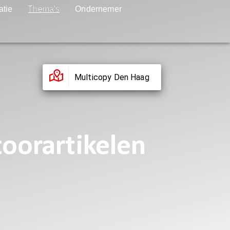
atie
Thema's
Ondernemer
Multicopy Den Haag
toorartikelen