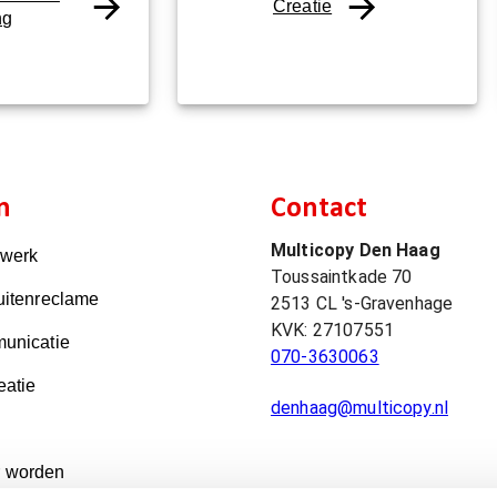
Creatie
ng
n
Contact
Multicopy Den Haag
kwerk
Toussaintkade 70
uitenreclame
2513 CL
's-Gravenhage
KVK:
27107551
unicatie
070-3630063
eatie
denhaag@multicopy.nl
 worden