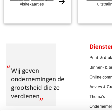
visitekaartjes
uitstrali
Dienste
Print- & dru
“
Binnen- & b
Wij geven
Online comm
ondernemingen de
grootsheid die ze
Advies & Cr
„
verdienen
Thema's
Ondernemer