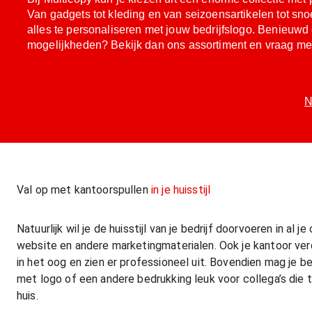
Van gadgets tot kleding en van seizoensartikelen tot sno
alles te personaliseren met jouw bedrijfslogo. Benieuw
mogelijkheden? Bekijk dan ons assortiment en vraag met
N
Val op met kantoorspullen
in je huisstijl
Natuurlijk wil je de huisstijl van je bedrijf doorvoeren in al
website en andere marketingmaterialen. Ook je kantoor verd
in het oog en zien er professioneel uit. Bovendien mag je best
met logo of een andere bedrukking leuk voor collega’s die 
huis.