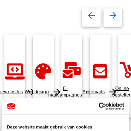
E-
Online
tiewebsites
Webdesign
Actiemails
mailcampagnes
bestelle
Deze website maakt gebruik van cookies