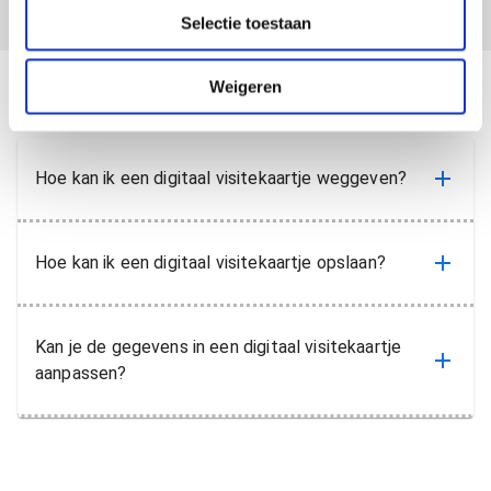
moet
voor Bakkerij
Selectie toestaan
t
hebben
t
i
Botman
e
Weigeren
Hoe kan ik een digitaal visitekaartje weggeven?
Hoe kan ik een digitaal visitekaartje opslaan?
Kan je de gegevens in een digitaal visitekaartje
aanpassen?