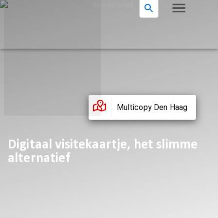
Multicopy Den Haag
Digitaal visitekaartje, het slimme
alternatief