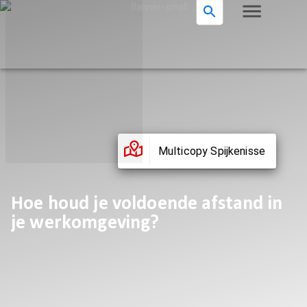
Multicopy Spijkenisse
Hoe houd je voldoende afstand in
je werkomgeving?