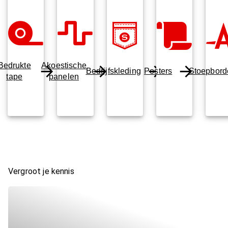
Bedrukte
Akoestische
Bedrijfskleding
Posters
Stoepbord
tape
panelen
Vergroot je kennis