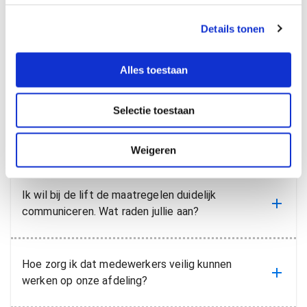
consument
eerste
s
Details tonen
s
rang
e
l
Alles toestaan
Veelgestelde
e
c
Selectie toestaan
t
vragen
i
e
Weigeren
Ik wil bij de lift de maatregelen duidelijk
communiceren. Wat raden jullie aan?
Hoe zorg ik dat medewerkers veilig kunnen
werken op onze afdeling?