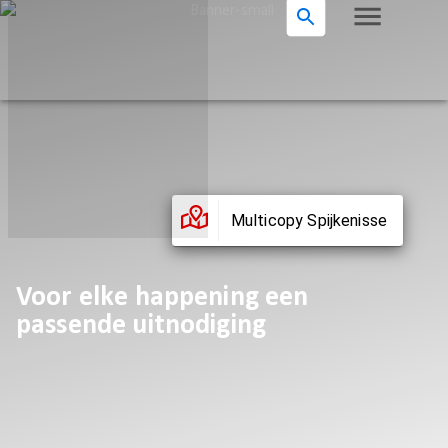
Multicopy Spijkenisse
Voor elke happening een
passende uitnodiging