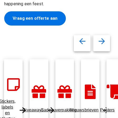
happening een feest.
Vraag een offerte aan
Stickers,
labels
Giveaways
Cadeauverpakking
Nieuwsbrieven
Posters
en