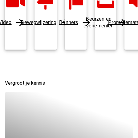
Beurzen en
Video
Bewegwijzering
Banners
Promotiemate
evenementen
Vergroot je kennis