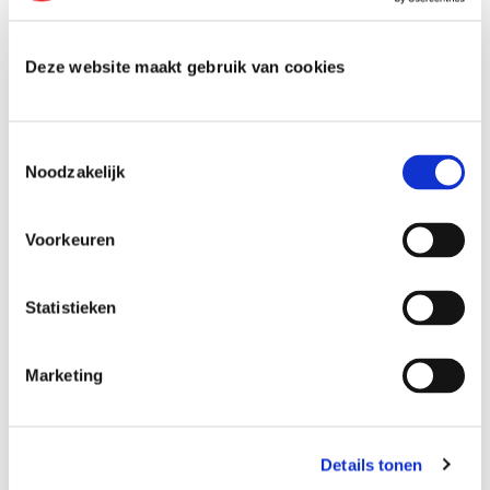
Deze website maakt gebruik van cookies
T
Noodzakelijk
o
e
s
Voorkeuren
t
e
m
Statistieken
m
i
Marketing
n
g
s
Details tonen
s