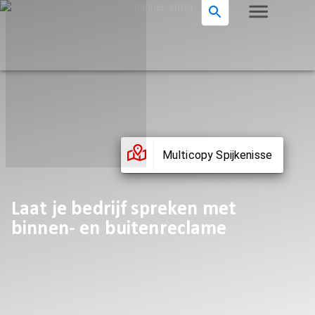
Multicopy Spijkenisse
Laat je bedrijf spreken met
binnen- en buitenreclame