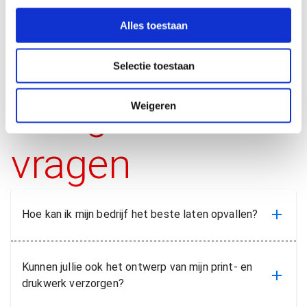
e
l
Alles toestaan
e
c
Selectie toestaan
t
i
Veelgestelde
e
Weigeren
vragen
Hoe kan ik mijn bedrijf het beste laten opvallen?
Kunnen jullie ook het ontwerp van mijn print- en
drukwerk verzorgen?