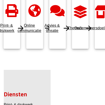
Print- &
Online
Advies &
Thema's
Ondernemersdoels
drukwerk
communicatie
Creatie
Diensten
Print- & drukwerk