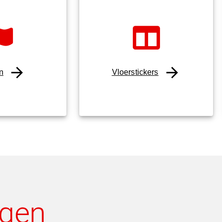
n
Vloerstickers
agen