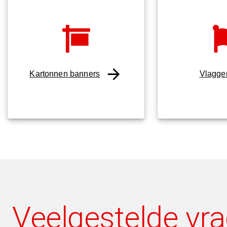
Kartonnen banners
Vlagge
Veelgestelde vr