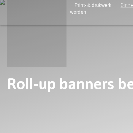
Print- & drukwerk
Binne
worden
Roll-up banners be