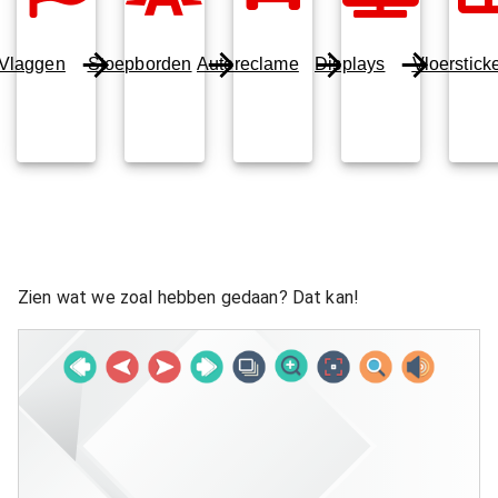
Vlaggen
Stoepborden
Autoreclame
Displays
Vloerstick
Zien wat we zoal hebben gedaan? Dat kan!