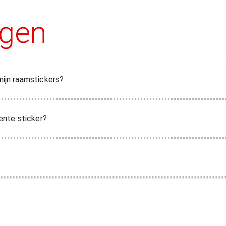
agen
mijn raamstickers?
ente sticker?