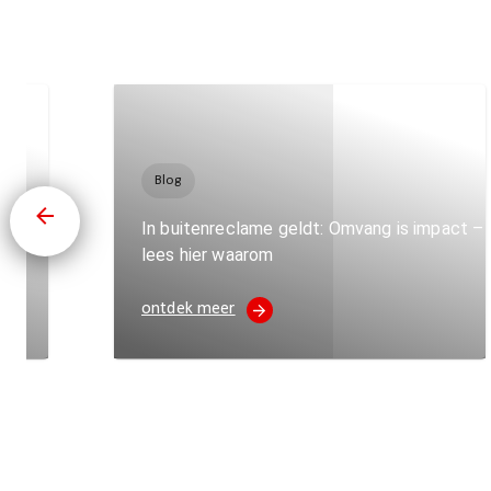
Blog
In buitenreclame geldt: Omvang is impact –
lees hier waarom
ontdek meer