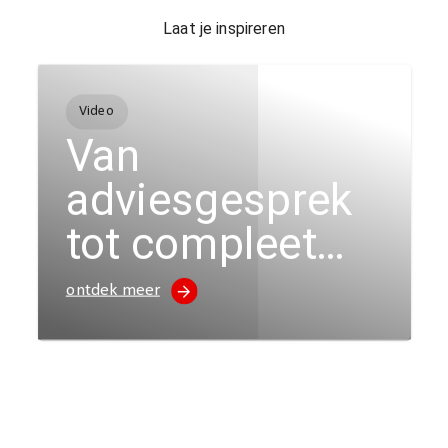
Laat je inspireren
Video
Van
adviesgesprek
tot compleet
nieuwe
ontdek meer
uitstraling voor
Bakkerij Botman