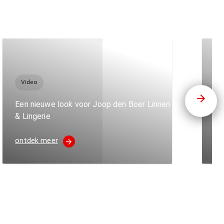
Video
V
Een nieuwe look voor Joop den Boer Linnen
Va
& Lingerie
vo
ontdek meer
on