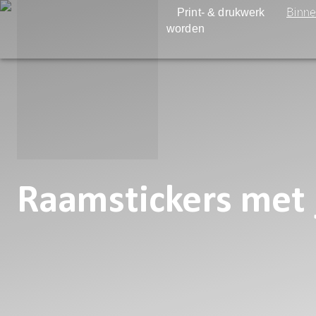
Print- & drukwerk
Binne
worden
Raamstickers met